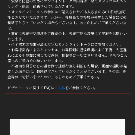
・安全と防犯のためにオンライントークの内容は、全てスタッフがモニタ
リング・録音・録画させていただきます。
・オンライントークへの参加はご購入されたご本人さまのみ(１名)参加可
能とさせていただきます。万が一、複数名での参加が発覚した場合には強
制終了とさせていただく場合もございます。あらかじめご了承くださいま
せ。
・事前に視聴推奨環境をご確認の上、視聴可能な環境にて実施をお願いい
たします。
・必ず端末の充電が済んだ状態でオンライントークにご参加ください。
・お客様都合によるキャンセル、お客様側の通信環境による不備、入室遅
れによる不参加に関しては返金、振替等は一切ございません。早めのご入
室へのご協力をお願いいたします。
・不適切な発言などの運営側で迷惑行為と判断した場合、画面の撮影が発
覚した場合には、強制終了させていただくことがございます。その際、返
金等は一切行いませんので、あらかじめご了承ください。
ビデオトークに関するFAQは
こちら
をご参照ください。