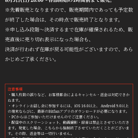
8月3日(日) 20:00〜各部開始の1時間前まで販売。
※先着販売となりますので、販売期間内であっても予定数
が終了した場合は、その時点で販売終了となります。
※申し込み段階〜決済するまで在庫が確保されるため、販
売直後に売り切れ表示になった場合も、
決済が行われず在庫が戻る可能性がございますので、あら
かじめご了承ください。
注意事項
・購入枚数の誤りなど、お客様都合によるキャンセル・返金は対応できか
ねます。
・オンラインお話し会に参加するには、iOS 16.0以上、 Android 9.0以上
の端末ならびに、最新のBitfanアプリのダウンロードが必要になります。
・PCからはご参加いただけませんのでご注意ください。
・配信中のスクリーンショット、動画撮影・録音は禁止とさせていただき
ます。発覚した場合、こちらから強制終了させていただくことがございま
す。その際、返金等は一切行いません。